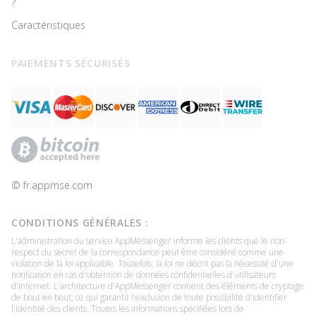
?
Caractéristiques
PAIEMENTS SÉCURISÉS
© ‌fr.appmse.com
CONDITIONS GÉNÉRALES :
L'administration du service AppMessenger informe les clients que le non-
respect du secret de la correspondance peut être considéré comme une
violation de la loi applicable. Toutefois, la loi ne décrit pas la nécessité d'une
notification en cas d'obtention de données confidentielles d'utilisateurs
d'Internet. L'architecture d'AppMessenger contient des éléments de cryptage
de bout en bout, ce qui garantit l'exclusion de toute possibilité d'identifier
l'identité des clients. Toutes les informations spécifiées lors de