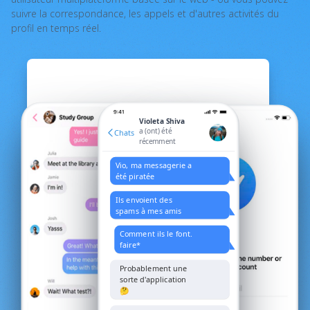
suivre la correspondance, les appels et d'autres activités du
profil en temps réel.
Violeta Shiva
a (ont) été
Chats
récemment
Vio, ma messagerie a
été piratée
Ils envoient des
spams à mes amis
Comment ils le font.
faire*
Probablement une
sorte d'application
🤔