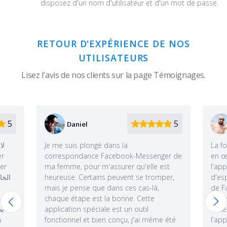
disposez d'un nom d'utilisateur et d'un mot de passe.
RETOUR D'EXPÉRIENCE DE NOS
UTILISATEURS
Lisez l'avis de nos clients sur la page Témoignages.
5
5
Gonzalo
a
La fonctionnalité de localisation est mise
ok-Messenger de
en œuvre au plus haut niveau -
r qu'elle est
l'application est plus un logiciel
nt se tromper,
d'espionnage à part entière qu'un pirate
es cas-là,
de Facebook : tous les mouvements de la
ne. Cette
personne suivie sont enregistrés, et si
n outil
nécessaire, vous pouvez demander à
, j'ai même été
l'application d'envoyer des notifications