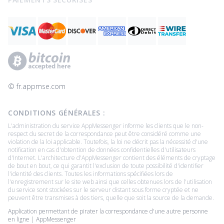
© ‌fr.appmse.com
CONDITIONS GÉNÉRALES :
L'administration du service AppMessenger informe les clients que le non-
respect du secret de la correspondance peut être considéré comme une
violation de la loi applicable. Toutefois, la loi ne décrit pas la nécessité d'une
notification en cas d'obtention de données confidentielles d'utilisateurs
d'Internet. L'architecture d'AppMessenger contient des éléments de cryptage
de bout en bout, ce qui garantit l'exclusion de toute possibilité d'identifier
l'identité des clients. Toutes les informations spécifiées lors de
l'enregistrement sur le site web ainsi que celles obtenues lors de l'utilisation
du service sont stockées sur le serveur distant sous forme cryptée et ne
peuvent être transmises à des tiers, quelle que soit la source de la demande.
Application permettant de pirater la correspondance d'une autre personne
en ligne | AppMessenger