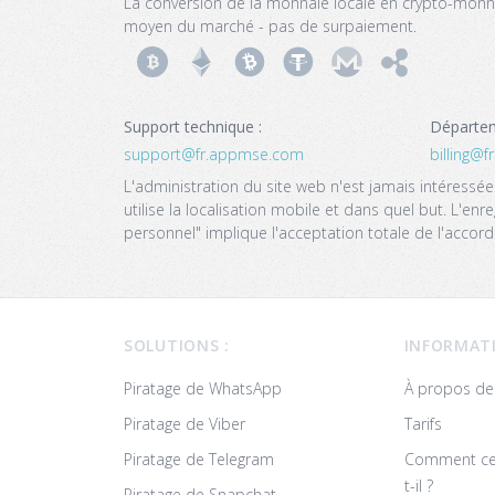
La conversion de la monnaie locale en crypto-monna
moyen du marché - pas de surpaiement.
Support technique :
Départem
support@‌fr.appmse.com
billing@
L'administration du site web n'est jamais intéressée
utilise la localisation mobile et dans quel but. L'en
personnel" implique l'acceptation totale de l'accord d
Footer
SOLUTIONS :
INFORMAT
Piratage de WhatsApp
À propos de
Piratage de Viber
Tarifs
Piratage de Telegram
Comment cel
t-il ?
Piratage de Snapchat