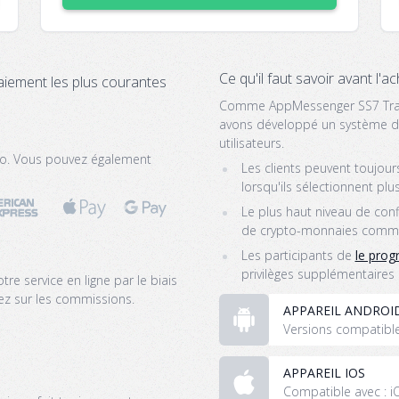
Ce qu'il faut savoir avant l'ac
iement les plus courantes
Comme AppMessenger SS7 Track
avons développé un système de 
utilisateurs.
ro. Vous pouvez également
Les clients peuvent toujou
lorsqu'ils sélectionnent p
Le plus haut niveau de confid
de crypto-monnaies comme
Les participants de
le prog
privilèges supplémentaires 
e service en ligne par le biais
z sur les commissions.
APPAREIL ANDROI
Versions compatible
APPAREIL IOS
Compatible avec : iO