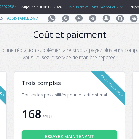
92072584
Aujourd'hui 08.08.2026
Nous travaillons 24h/24 et 7j/7
supp
ES
ASSISTANCE 24/7
Coût et paiement
 d'une réduction supplémentaire si vous payez plusieurs comptes
vous utilisez le service de manière répétée.
24/7
ASSISTANCE 24/7
Trois comptes
Toutes les possibilités pour le tarif optimal
168
/eur
ESSAYEZ MAINTENANT