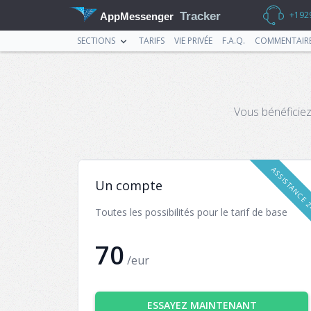
+192
Tracker
AppMessenger
SECTIONS
TARIFS
VIE PRIVÉE
F.A.Q.
COMMENTAIR
Vous bénéficiez
ASSISTANCE 
Un compte
Toutes les possibilités pour le tarif de base
70
/eur
ESSAYEZ MAINTENANT