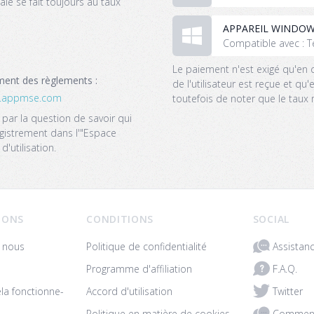
ie se fait toujours au taux
APPAREIL WINDO
Compatible avec : T
Le paiement n'est exigé qu'en ca
ent des règlements :
de l'utilisateur est reçue et qu'
‌fr.appmse.com
toutefois de noter que le taux 
 par la question de savoir qui
registrement dans l'"Espace
'utilisation.
IONS
CONDITIONS
SOCIAL
Assistan
 nous
Politique de confidentialité
F.A.Q.
Programme d'affiliation
Twitter
a fonctionne-
Accord d'utilisation
Comment
Politique en matière de cookies