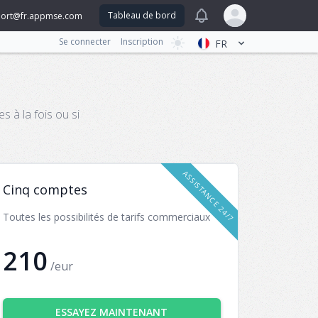
View notifications
Tableau de bord
ort@fr.appmse.com
Open user menu
Se connecter
Inscription
FR
 à la fois ou si
ASSISTANCE 24/7
Cinq comptes
Toutes les possibilités de tarifs commerciaux
210
/eur
ESSAYEZ MAINTENANT