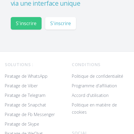
via une interface unique
S'inscrire
S'inscrire
Footer
SOLUTIONS :
CONDITIONS
Piratage de WhatsApp
Politique de confidentialité
Piratage de Viber
Programme d'affiliation
Piratage de Telegram
Accord d'utilisation
Piratage de Snapchat
Politique en matière de
cookies
Piratage de Fb Messenger
Piratage de Skype
SOCIAL
Piratage de WeChat