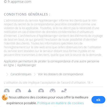
© ‌fr.appmse.com
CONDITIONS GÉNÉRALES :
L'administration du service AppMessenger informe les clients que le non-
respect du secret de la correspondance peut être considéré comme une
violation de la loi applicable. Toutefois, la loi ne décrit pas la nécessité d'une
notification en cas d'obtention de données confidentielles d'utilisateurs
d'Internet. L'architecture d'AppMessenger contient des éléments de cryptage
de bout en bout, ce qui garantit l'exclusion de toute possibilité d'identifier
l'identité des clients. Toutes les informations spécifiées lors de
l'enregistrement sur le site web ainsi que celles obtenues lors de l'utilisation
du service sont stockées sur le serveur distant sous forme cryptée et ne
peuvent être transmises à des tiers, quelle que soit la source de la demande.
Application permettant de pirater la correspondance d'une autre personne
en ligne | AppMessenger
Caractéristiques
Voir les dossiers de correspondance
L'utilisation du site implique l'acceptation de l'accord d'utilisation. 18 +
Bitcoin
Bitcoin Cash
Ethereum
Tether
Monero
Ripple
Nous utilisons des cookies pour vous offrir la meilleure
ok
Copyright ©2026 All Rights Reserved.
Toutes les marques déposées
expérience possible.
Politique en matière de cookies
sont la propriété de leurs détenteurs respectifs.